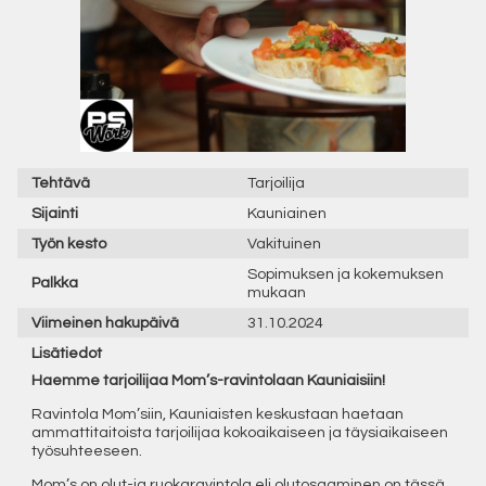
Tehtävä
Tarjoilija
Sijainti
Kauniainen
Työn kesto
Vakituinen
Sopimuksen ja kokemuksen
Palkka
mukaan
Viimeinen hakupäivä
31.10.2024
Lisätiedot
Haemme tarjoilijaa Mom’s-ravintolaan Kauniaisiin!
Ravintola Mom’siin, Kauniaisten keskustaan haetaan
ammattitaitoista tarjoilijaa kokoaikaiseen ja täysiaikaiseen
työsuhteeseen.
Mom’s on olut-ja ruokaravintola eli olutosaaminen on tässä