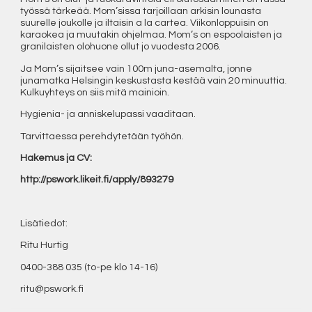
työssä tärkeää. Mom’sissa tarjoillaan arkisin lounasta
suurelle joukolle ja iltaisin a la cartea. Viikonloppuisin on
karaokea ja muutakin ohjelmaa. Mom’s on espoolaisten ja
granilaisten olohuone ollut jo vuodesta 2006.
Ja Mom’s sijaitsee vain 100m juna-asemalta, jonne
junamatka Helsingin keskustasta kestää vain 20 minuuttia.
Kulkuyhteys on siis mitä mainioin.
Hygienia- ja anniskelupassi vaaditaan.
Tarvittaessa perehdytetään työhön.
Hakemus ja CV:
http://pswork.likeit.fi/apply/893279
Lisätiedot:
Ritu Hurtig
0400-388 035 (to-pe klo 14-16)
ritu@pswork.fi