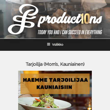
Siirry
sisältöön
Valikko
Tarjoilija (Mom’s, Kauniainen)